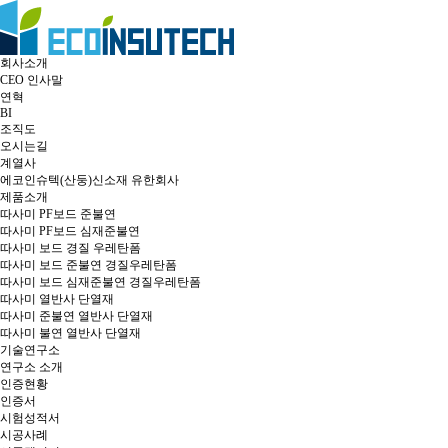
회사소개
CEO 인사말
연혁
BI
조직도
오시는길
계열사
에코인슈텍(산둥)신소재 유한회사
제품소개
따사미 PF보드 준불연
따사미 PF보드 심재준불연
따사미 보드 경질 우레탄폼
따사미 보드 준불연 경질우레탄폼
따사미 보드 심재준불연 경질우레탄폼
따사미 열반사 단열재
따사미 준불연 열반사 단열재
따사미 불연 열반사 단열재
기술연구소
연구소 소개
인증현황
인증서
시험성적서
시공사례