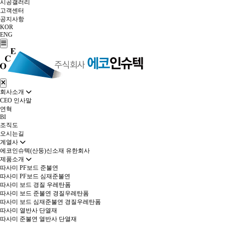
시공갤러리
고객센터
공지사항
KOR
ENG
회사소개
CEO 인사말
연혁
BI
조직도
오시는길
계열사
에코인슈텍(산둥)신소재 유한회사
제품소개
따사미 PF보드 준불연
따사미 PF보드 심재준불연
따사미 보드 경질 우레탄폼
따사미 보드 준불연 경질우레탄폼
따사미 보드 심재준불연 경질우레탄폼
따사미 열반사 단열재
따사미 준불연 열반사 단열재